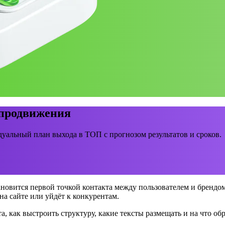
 продвижения
уальный план выхода в ТОП с прогнозом результатов и сроков.
ановится первой точкой контакта между пользователем и брендом
на сайте или уйдёт к конкурентам.
та, как выстроить структуру, какие тексты размещать и на что о