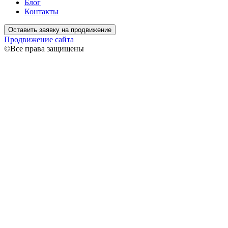
Блог
Контакты
Оставить заявку на продвижение
Продвижение сайта
©Все права защищены
Связаться
Ваше имя
Ваш
телефон
Я даю согласие на обработку моих персональных данных
согласно
Политике конфиденциальности
Спасибо!