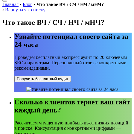
Главная
•
Блог
•
Что такое ВЧ / СЧ / НЧ / мНЧ?
Вернуться к списку
Что такое ВЧ / СЧ / НЧ / мНЧ?
Узнайте потенциал своего сайта за
24 часа
Проведем бесплатный экспресс-аудит по 20 ключевым
SEO-параметрам. Персональный отчет с конкретными
рекомендациями.
Получить бесплатный аудит
Сколько клиентов теряет ваш сайт
каждый день?
Рассчитаем упущенную прибыль из-за низких позиций
в поиске. Консультация с конкретными цифрами —
бесплатно