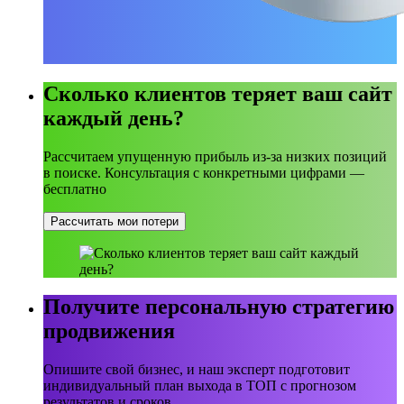
Сколько клиентов теряет ваш сайт
каждый день?
Рассчитаем упущенную прибыль из-за низких позиций
в поиске. Консультация с конкретными цифрами —
бесплатно
Рассчитать мои потери
Получите персональную стратегию
продвижения
Опишите свой бизнес, и наш эксперт подготовит
индивидуальный план выхода в ТОП с прогнозом
результатов и сроков.