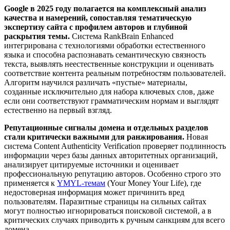
Google в 2025 году полагается на комплексный анализ
качества и намерений, сопоставляя тематическую
экспертизу сайта с профилем авторов и глубиной
раскрытия темы.
Система RankBrain Enhanced
интегрирована с технологиями обработки естественного
языка и способна распознавать семантическую связность
текста, выявлять неестественные конструкции и оценивать
соответствие контента реальным потребностям пользователей.
Алгоритм научился различать «пустые» материалы,
созданные исключительно для набора ключевых слов, даже
если они соответствуют грамматическим нормам и выглядят
естественно на первый взгляд.
Репутационные сигналы домена и отдельных разделов
стали критически важными для ранжирования.
Новая
система Content Authenticity Verification проверяет подлинность
информации через базы данных авторитетных организаций,
анализирует цитируемые источники и оценивает
профессиональную репутацию авторов. Особенно строго это
применяется к
YMYL-темам
(Your Money Your Life), где
недостоверная информация может причинить вред
пользователям. Паразитные страницы на сильных сайтах
могут полностью игнорироваться поисковой системой, а в
критических случаях приводить к ручным санкциям для всего
домена.