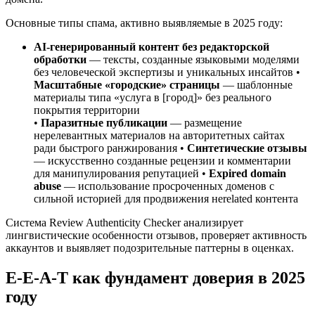
Основные типы спама, активно выявляемые в 2025 году:
AI-генерированный контент без редакторской
обработки
— тексты, созданные языковыми моделями
без человеческой экспертизы и уникальных инсайтов •
Масштабные «городские» страницы
— шаблонные
материалы типа «услуга в [город]» без реального
покрытия территории
•
Паразитные публикации
— размещение
нерелевантных материалов на авторитетных сайтах
ради быстрого ранжирования •
Синтетические отзывы
— искусственно созданные рецензии и комментарии
для манипулирования репутацией •
Expired domain
abuse
— использование просроченных доменов с
сильной историей для продвижения неrelated контента
Система Review Authenticity Checker анализирует
лингвистические особенности отзывов, проверяет активность
аккаунтов и выявляет подозрительные паттерны в оценках.
E-E-A-T как фундамент доверия в 2025
году