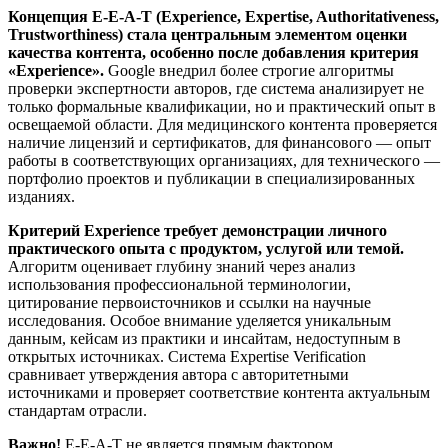
Концепция E-E-A-T (Experience, Expertise, Authoritativeness,
Trustworthiness) стала центральным элементом оценки
качества контента, особенно после добавления критерия
«Experience».
Google внедрил более строгие алгоритмы
проверки экспертности авторов, где система анализирует не
только формальные квалификации, но и практический опыт в
освещаемой области. Для медицинского контента проверяется
наличие лицензий и сертификатов, для финансового — опыт
работы в соответствующих организациях, для технического —
портфолио проектов и публикации в специализированных
изданиях.
Критерий Experience требует демонстрации личного
практического опыта с продуктом, услугой или темой.
Алгоритм оценивает глубину знаний через анализ
использования профессиональной терминологии,
цитирование первоисточников и ссылки на научные
исследования. Особое внимание уделяется уникальным
данным, кейсам из практики и инсайтам, недоступным в
открытых источниках. Система Expertise Verification
сравнивает утверждения автора с авторитетными
источниками и проверяет соответствие контента актуальным
стандартам отрасли.
Важно!
E-E-A-T не является прямым фактором