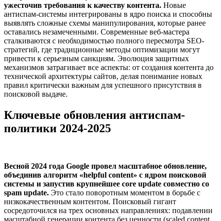
ужесточив требования к качеству контента.
Новые
антиспам-системы интегрированы в ядро поиска и способны
выявлять сложные схемы манипулирования, которые ранее
оставались незамеченными. Современные веб-мастера
сталкиваются с необходимостью полного пересмотра SEO-
стратегий, где традиционные методы оптимизации могут
привести к серьезным санкциям. Эволюция защитных
механизмов затрагивает все аспекты: от создания контента до
технической архитектуры сайтов, делая понимание новых
правил критически важным для успешного присутствия в
поисковой выдаче.
Ключевые обновления антиспам-
политики 2024-2025
Весной 2024 года Google провел масштабное обновление,
объединив алгоритм «helpful content» с ядром поисковой
системы и запустив крупнейшее core update совместно со
spam update.
Это стало поворотным моментом в борьбе с
низкокачественным контентом. Поисковый гигант
сосредоточился на трех основных направлениях: подавлении
масштабной генерации контента без ценности (scaled content