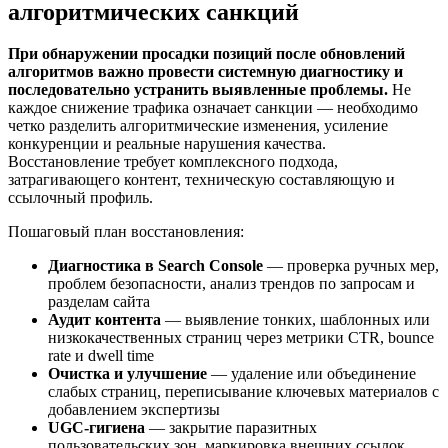
алгоритмических санкций
При обнаружении просадки позиций после обновлений
алгоритмов важно провести системную диагностику и
последовательно устранить выявленные проблемы.
Не
каждое снижение трафика означает санкции — необходимо
четко разделить алгоритмические изменения, усиление
конкуренции и реальные нарушения качества.
Восстановление требует комплексного подхода,
затрагивающего контент, техническую составляющую и
ссылочный профиль.
Пошаговый план восстановления:
Диагностика в Search Console
— проверка ручных мер,
проблем безопасности, анализ трендов по запросам и
разделам сайта
Аудит контента
— выявление тонких, шаблонных или
низкокачественных страниц через метрики CTR, bounce
rate и dwell time
Очистка и улучшение
— удаление или объединение
слабых страниц, переписывание ключевых материалов с
добавлением экспертизы
UGC-гигиена
— закрытие паразитных
пользовательских зон, маркировка внешних ссылок