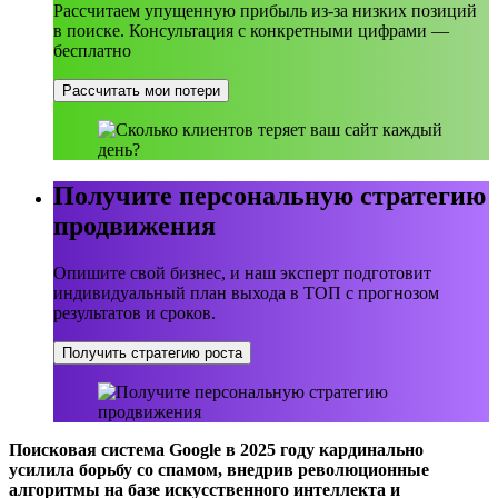
Рассчитаем упущенную прибыль из-за низких позиций
в поиске. Консультация с конкретными цифрами —
бесплатно
Рассчитать мои потери
Получите персональную стратегию
продвижения
Опишите свой бизнес, и наш эксперт подготовит
индивидуальный план выхода в ТОП с прогнозом
результатов и сроков.
Получить стратегию роста
Поисковая система Google в 2025 году кардинально
усилила борьбу со спамом, внедрив революционные
алгоритмы на базе искусственного интеллекта и