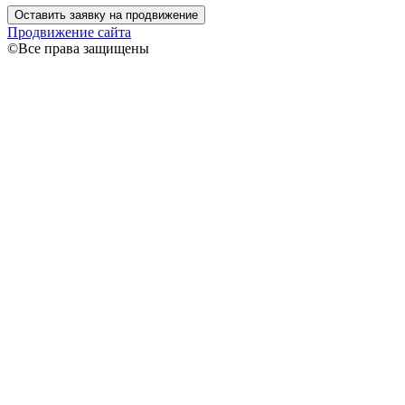
Оставить заявку на продвижение
Продвижение сайта
©Все права защищены
Связаться
Ваше имя
Ваш
телефон
Я даю согласие на обработку моих персональных данных
согласно
Политике конфиденциальности
Спасибо!
В ближайшее время я свяжусь с вами!