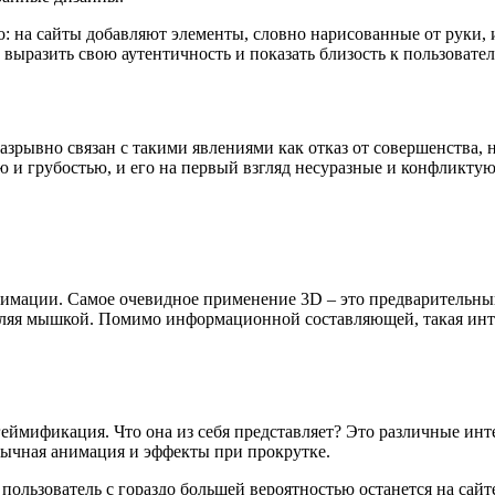
: на сайты добавляют элементы, словно нарисованные от руки, 
выразить свою аутентичность и показать близость к пользовате
разрывно связан с такими явлениями как отказ от совершенства
ю и грубостью, и его на первый взгляд несуразные и конфликт
имации. Самое очевидное применение 3D – это предварительный
авляя мышкой. Помимо информационной составляющей, такая инт
геймификация. Что она из себя представляет? Это различные ин
обычная анимация и эффекты при прокрутке.
 пользователь с гораздо большей вероятностью останется на сай