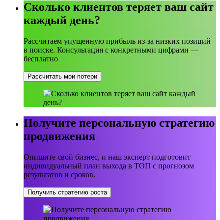
Сколько клиентов теряет ваш сайт
каждый день?
Рассчитаем упущенную прибыль из-за низких позиций
в поиске. Консультация с конкретными цифрами —
бесплатно
Рассчитать мои потери
Получите персональную стратегию
продвижения
Опишите свой бизнес, и наш эксперт подготовит
индивидуальный план выхода в ТОП с прогнозом
результатов и сроков.
Получить стратегию роста