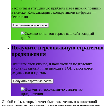
Рассчитаем упущенную прибыль из-за низких позиций
в поиске. Консультация с конкретными цифрами —
бесплатно
Рассчитать мои потери
Получите персональную стратегию
продвижения
Опишите свой бизнес, и наш эксперт подготовит
индивидуальный план выхода в ТОП с прогнозом
результатов и сроков.
Получить стратегию роста
Любой сайт, который хочет быть замеченным в поисковой
выдаче, должен «говорить» с пользователями и поисковыми