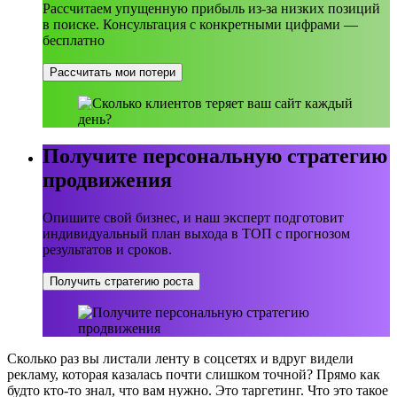
Рассчитаем упущенную прибыль из-за низких позиций
в поиске. Консультация с конкретными цифрами —
бесплатно
Рассчитать мои потери
Получите персональную стратегию
продвижения
Опишите свой бизнес, и наш эксперт подготовит
индивидуальный план выхода в ТОП с прогнозом
результатов и сроков.
Получить стратегию роста
Сколько раз вы листали ленту в соцсетях и вдруг видели
рекламу, которая казалась почти слишком точной? Прямо как
будто кто-то знал, что вам нужно. Это таргетинг. Что это такое