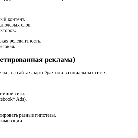
ный контент.
ключевых слов.
кторов.
кая релевантность.
ысокая.
гетированная реклама)
ске, на сайтах-партнёрах или в социальных сетях.
дийной сети.
cebook* Ads).
тировать разные гипотезы.
птимизации.