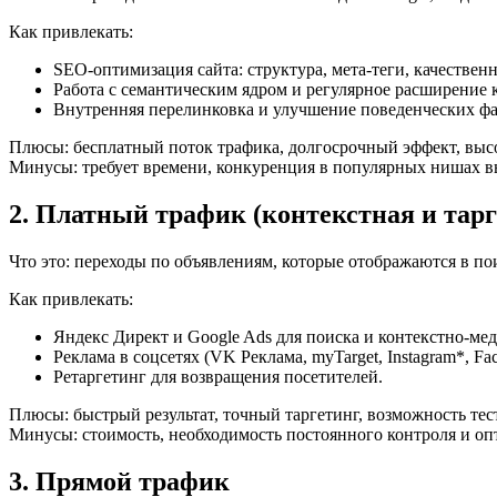
Как привлекать:
SEO-оптимизация сайта: структура, мета-теги, качествен
Работа с семантическим ядром и регулярное расширение 
Внутренняя перелинковка и улучшение поведенческих фа
Плюсы: бесплатный поток трафика, долгосрочный эффект, высо
Минусы: требует времени, конкуренция в популярных нишах в
2. Платный трафик (контекстная и тар
Что это: переходы по объявлениям, которые отображаются в пои
Как привлекать:
Яндекс Директ и Google Ads для поиска и контекстно-ме
Реклама в соцсетях (VK Реклама, myTarget, Instagram*, Fa
Ретаргетинг для возвращения посетителей.
Плюсы: быстрый результат, точный таргетинг, возможность тес
Минусы: стоимость, необходимость постоянного контроля и о
3. Прямой трафик