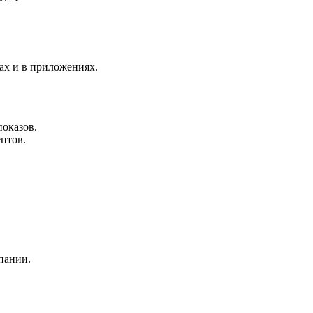
ах и в приложениях.
показов.
нтов.
пании.