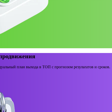
 продвижения
уальный план выхода в ТОП с прогнозом результатов и сроков.