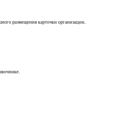
ешного размещения карточки организации.
авочнике.