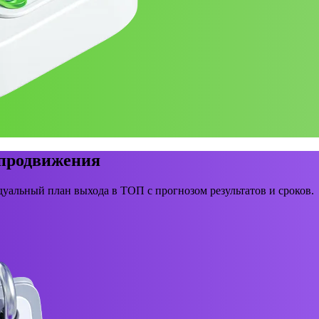
 продвижения
уальный план выхода в ТОП с прогнозом результатов и сроков.