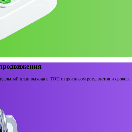
 продвижения
уальный план выхода в ТОП с прогнозом результатов и сроков.