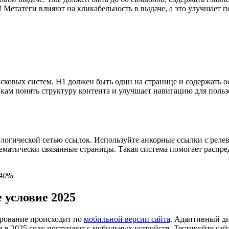
!
Метатеги влияют на кликабельность в выдаче, а это улучшает 
оисковых систем. H1 должен быть один на странице и содержать
кам понять структуру контента и улучшает навигацию для польз
 логической сетью ссылок. Используйте анкорные ссылки с рел
ематически связанные страницы. Такая система помогает распр
 40%
 условие 2025
ирование происходит по
мобильной версии сайта
. Адаптивный ди
 в 2025 году поступают с мобильных устройств. Тестируйте сай