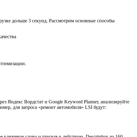
рузке дольше 3 секунд. Рассмотрим основные способы
ачества
оптимизации.
рез Яндекс Вордстат и Google Keyword Planner, анализируйте
мер, для запроса «ремонт автомобиля» LSI будут:
ое ключевое слово и призыв к действию. Description до 160