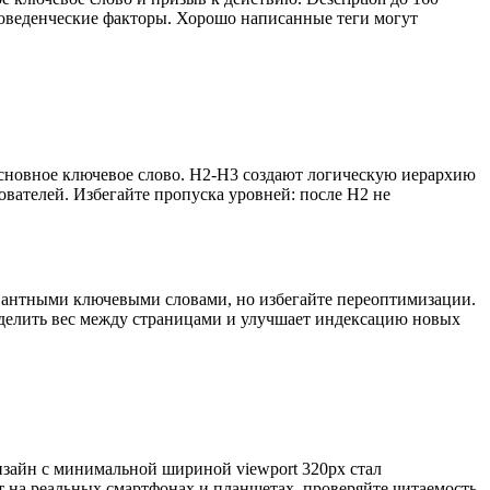
поведенческие факторы. Хорошо написанные теги могут
 основное ключевое слово. H2-H3 создают логическую иерархию
ователей. Избегайте пропуска уровней: после H2 не
евантными ключевыми словами, но избегайте переоптимизации.
еделить вес между страницами и улучшает индексацию новых
зайн с минимальной шириной viewport 320px стал
т на реальных смартфонах и планшетах, проверяйте читаемость