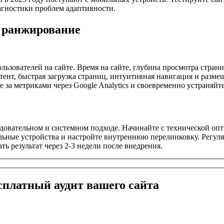
диагностики проблем адаптивности.
а ранжирование
ователей на сайте. Время на сайте, глубина просмотра страниц,
тент, быстрая загрузка страниц, интуитивная навигация и раз
те за метриками через Google Analytics и своевременно устраняйт
довательном и системном подходе. Начинайте с технической опти
ьные устройства и настройте внутреннюю перелинковку. Регуляр
ть результат через 2-3 недели после внедрения.
сплатный
аудит вашего сайта