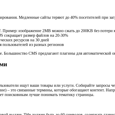
ирования. Медленные сайты теряют до 40% посетителей при заг
. Пример: изображение 2MB можно сжать до 200KB без потери к
JS сокращает размер файлов на 20-30%
ческих ресурсов на 30 дней
ля пользователей из разных регионов
вое. Большинство CMS предлагают плагины для автоматической 
ами
льзователи ищут ваши товары или услуги. Собирайте запросы че
ие) – это связанные термины, которые обогащают контент. Напри
гает поисковикам лучше понимать тематику страницы.
овой выдаче. Title должен быть до 60 символов, содержать главн