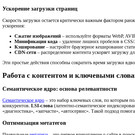
Ускорение загрузки страниц
Скорость загрузки остается критически важным фактором ранж
ускорения:
Сжатие изображений
– используйте форматы WebP, AVIF
Минификация кода
– удаление лишних пробелов в CSS/
Кэширование
– настройте браузерное кеширование стати
CDN-сети
– распределение контента ускоряет загрузку д
Эти простые действия способны сократить время загрузки вд
Работа с контентом и ключевыми слов
Семантическое ядро: основа релевантности
Семантическое ядро
– это набор ключевых слов, по которым по
конкурентов.
LSI-слова
(латентно-семантическое индексирован
«диагностика», «запчасти», «автосервис». Такой подход помо
Оптимизация метатегов
Правильные
метатеги
– это первое впечатление о сайте в поиск