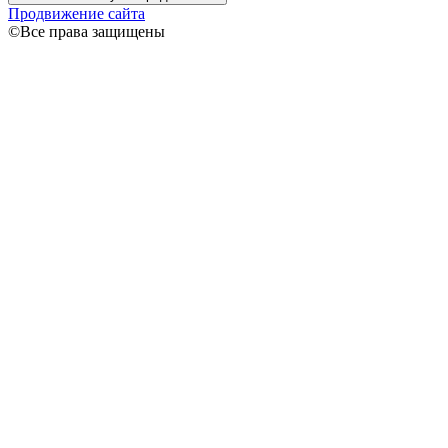
Продвижение сайта
©Все права защищены
Связаться
Ваше имя
Ваш
телефон
Я даю согласие на обработку моих персональных данных
согласно
Политике конфиденциальности
Спасибо!
В ближайшее время я свяжусь с вами!