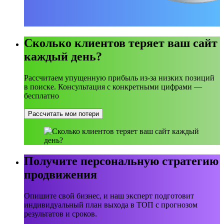
Сколько клиентов теряет ваш сайт
каждый день?
Рассчитаем упущенную прибыль из-за низких позиций
в поиске. Консультация с конкретными цифрами —
бесплатно
Рассчитать мои потери
Получите персональную стратегию
продвижения
Опишите свой бизнес, и наш эксперт подготовит
индивидуальный план выхода в ТОП с прогнозом
результатов и сроков.