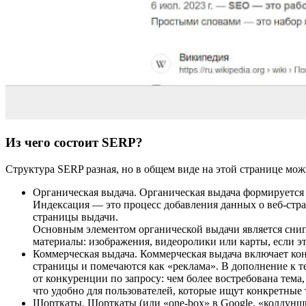
Из чего состоит SERP?
Структура SERP разная, но в общем виде на этой странице мож
Органическая выдача. Органическая выдача формируется
Индексация — это процесс добавления данных о веб-стра
страницы выдачи.
Основным элементом органической выдачи является снипп
материалы: изображения, видеоролики или карты, если эт
Коммерческая выдача. Коммерческая выдача включает конт
страницы и помечаются как «реклама». В дополнение к т
от конкуренции по запросу: чем более востребована тем
что удобно для пользователей, которые ищут конкретные 
Шорткаты. Шорткаты (или «one-box» в Google, «колдунщик