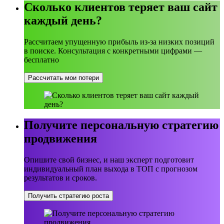
Сколько клиентов теряет ваш сайт
каждый день?
Рассчитаем упущенную прибыль из-за низких позиций
в поиске. Консультация с конкретными цифрами —
бесплатно
Рассчитать мои потери
Получите персональную стратегию
продвижения
Опишите свой бизнес, и наш эксперт подготовит
индивидуальный план выхода в ТОП с прогнозом
результатов и сроков.
Получить стратегию роста