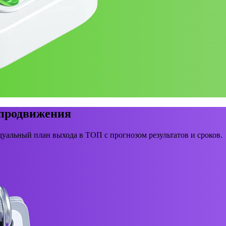
 продвижения
уальный план выхода в ТОП с прогнозом результатов и сроков.