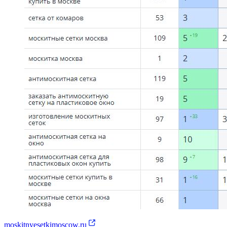
moskitnyesetkimoscow.ru