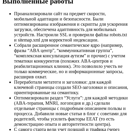
Выполненные работы
Проанализировали сайт на предмет скорости,
мобильной адаптации и безопасности. Были
оптимизированы изображения и скрипты для ускорения
загрузки, обеспечена адаптивность для мобильных
устройств. Настроили SSL и проверили файлы robots.txt
и sitemap.xml для корректной индексации.
Собрали расширенное семантическое ядро (например,
фразы “ABA центр”, “коммуникативная группа”,
“комплексная консультация аутизм” и прочие) с учетом
тематики конкурентов (похожих ABA‑центров и
реабилитационных клиник). Это позволило учесть не
только коммерческие, но и информационные запросы,
расширив охват.
Переработали метатеги и заголовки: для каждой
ключевой страницы создали SEO‑заголовки и описания,
ориентированные на семантику.
Оптимизировали раздел “Услуги”: для каждой методики
(ABA‑терапия, MNRI, логопедия и др.) сделали
отдельные страницы с подробным описанием пользы и
процесса. Добавили новые статьи в блог с советами для
родителей, чтобы усилить факторы EEAT (то есть
демонстрацию опыта и авторитетности центра).
С самого старта вели учет позиций и трафика (через