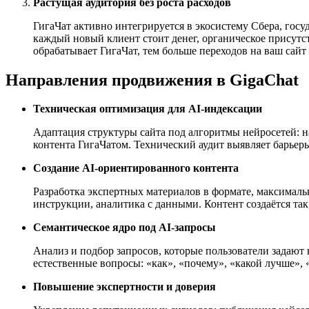
Растущая аудитория без роста расходов
ГигаЧат активно интегрируется в экосистему Сбера, госу
каждый новый клиент стоит денег, органическое присутс
обрабатывает ГигаЧат, тем больше переходов на ваш сайт
Направления продвижения в GigaChat
Техническая оптимизация для AI-индексации
Адаптация структуры сайта под алгоритмы нейросетей: н
контента ГигаЧатом. Технический аудит выявляет барье
Создание AI-ориентированного контента
Разработка экспертных материалов в формате, максимал
инструкции, аналитика с данными. Контент создаётся та
Семантическое ядро под AI-запросы
Анализ и подбор запросов, которые пользователи задают
естественные вопросы: «как», «почему», «какой лучше», 
Повышение экспертности и доверия