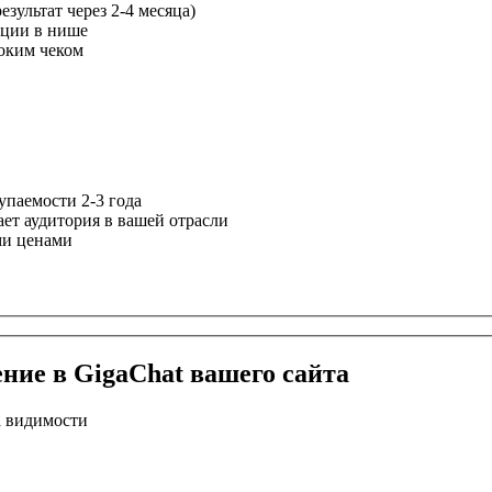
зультат через 2-4 месяца)
ации в нише
оким чеком
упаемости 2-3 года
ет аудитория в вашей отрасли
ми ценами
ение в GigaChat вашего сайта
а видимости