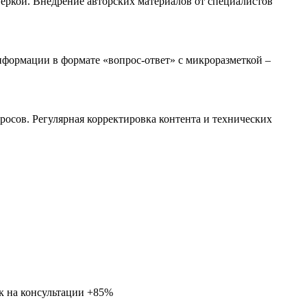
веркой. Внедрение авторских материалов от специалистов
информации в формате «вопрос-ответ» с микроразметкой –
росов. Регулярная корректировка контента и технических
ок на консультации +85%