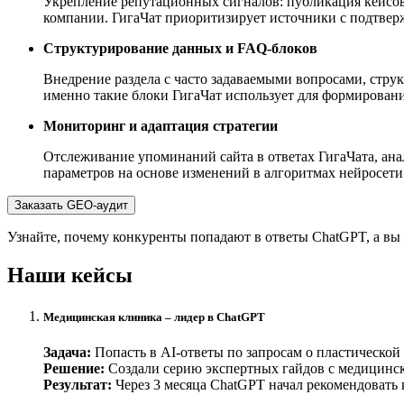
Укрепление репутационных сигналов: публикация кейсов,
компании. ГигаЧат приоритизирует источники с подтвер
Структурирование данных и FAQ-блоков
Внедрение раздела с часто задаваемыми вопросами, стру
именно такие блоки ГигаЧат использует для формировани
Мониторинг и адаптация стратегии
Отслеживание упоминаний сайта в ответах ГигаЧата, ана
параметров на основе изменений в алгоритмах нейросети
Заказать GEO-аудит
Узнайте, почему конкуренты попадают в ответы ChatGPT, а вы
Наши кейсы
Медицинская клиника – лидер в ChatGPT
Задача:
Попасть в AI-ответы по запросам о пластической
Решение:
Создали серию экспертных гайдов с медицинс
Результат:
Через 3 месяца ChatGPT начал рекомендовать 