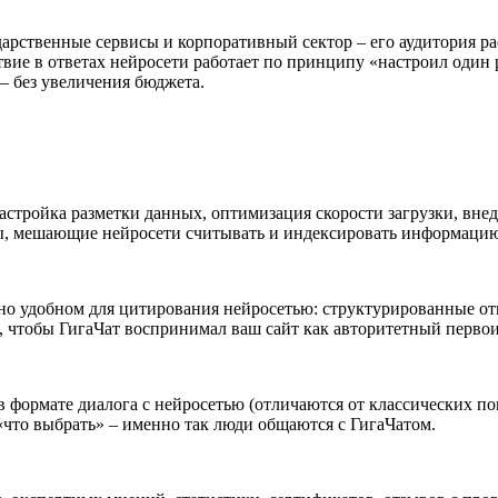
дарственные сервисы и корпоративный сектор – его аудитория ра
твие в ответах нейросети работает по принципу «настроил один 
 – без увеличения бюджета.
астройка разметки данных, оптимизация скорости загрузки, вне
ры, мешающие нейросети считывать и индексировать информацию 
ьно удобном для цитирования нейросетью: структурированные о
к, чтобы ГигаЧат воспринимал ваш сайт как авторитетный перво
 в формате диалога с нейросетью (отличаются от классических п
«что выбрать» – именно так люди общаются с ГигаЧатом.