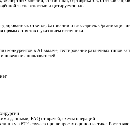
 экспертных мнений, статистики, сертификатов, отзывов с про
ждённой экспертностью и цитируемостью.
ктурированных ответов, баз знаний и глоссариев. Организация 
я прямых ответов с указанием источника.
лиз конкурентов в AI-выдаче, тестирование различных типов зап
 и поведения пользователей.
 нет
 хирургии
кими данными, FAQ от врачей, схемы операций
клинику в 67% случаев при вопросах о ринопластике. Рост заяв