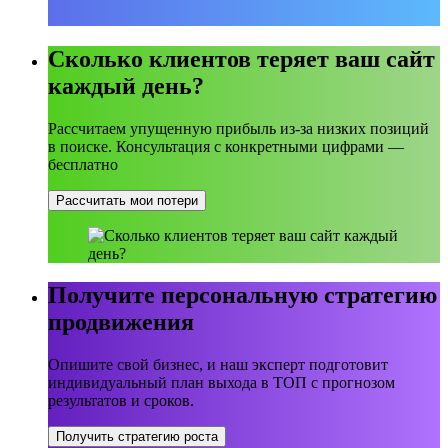
Сколько клиентов теряет ваш сайт
каждый день?
Рассчитаем упущенную прибыль из-за низких позиций
в поиске. Консультация с конкретными цифрами —
бесплатно
Рассчитать мои потери
Получите персональную стратегию
продвижения
Опишите свой бизнес, и наш эксперт подготовит
индивидуальный план выхода в ТОП с прогнозом
результатов и сроков.
Получить стратегию роста