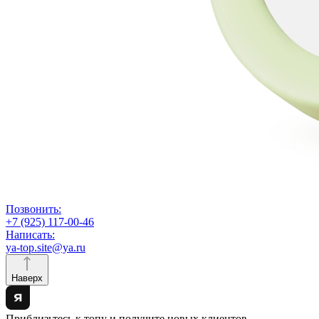
Позвонить:
+7 (925) 117-00-46
Написать:
ya-top.site@ya.ru
Наверх
Приблизьтесь к топу и получите новых клиентов